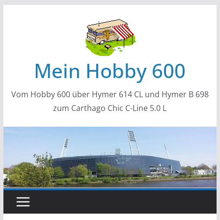
Zum
Inhalt
springen
Mein Hobby 600
Vom Hobby 600 über Hymer 614 CL und Hymer B 698
zum Carthago Chic C-Line 5.0 L